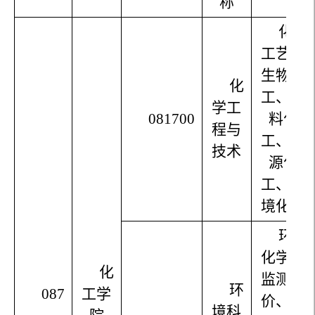
称
化学
工艺、
生物化
化
工、材
学工
081700
料化
程与
工、能
技术
源化
工、环
境化工
环境
化学与
化
监测评
环
087
工学
价、水
境科