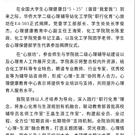
在全国大学生心理健康日
“5・25”（谐音“我爱我”）到
来之际，华侨大学二级心理辅导站化工学院“职行化育”心旅
坊在E4-503正式揭牌。党委学工部部长、学生处处长李俊
杰，心理健康教育中心副主任王海荣、化工学院院长陈爱
政、化工学院党委书记王晶，以及化工学院团学老师、学生
会心理保健部学生代表参加揭牌仪式。
在
“心旅坊”，参会师生与学院就二级心理辅导站建设以
及心理育人工作展开交流。学院表示将整合校内外资源，结
合化工学科等专业特色，聘请专业教师、行业
专家
、优秀校
友等为辅导站咨询师，形成
“心理+生涯”协同育人合力。心
理健康教育中心表示将提供专业培训与支持，共同提升心理
育人服务水平。
我院坚持以人才培养为导向，深入践行
“职行化育”理
念，将身心化育与生涯规划有机融合，联动教育部首批高校
辅导员名师工作室“王晶生涯工作室”，构建起全员、全过
程、全方位“短期咨询+长期陪伴”支持机制。全院协同推进
“心理+生涯”融合教育，打造主题团辅、荧光夜跑、心理情