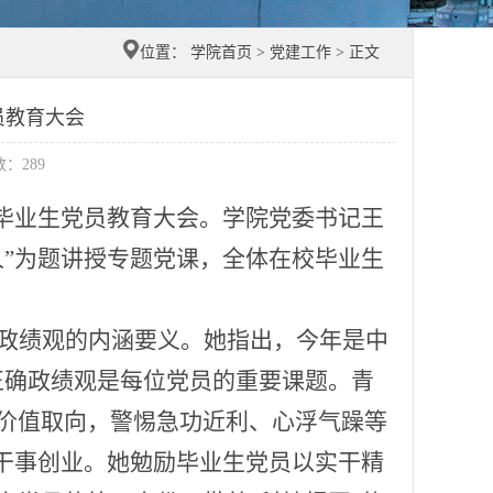
位置：
学院首页
>
党建工作
> 正文
员教育大会
数：
289
毕业生党员教育大会。学院党委书记王
人
”
为题讲授专题党课，全体在校毕业生
政绩观的内涵要义。她指出，今年是中
正确政绩观是每位党员的重要课题。青
价值取向，警惕急功近利、心浮气躁等
干事创业。她勉励毕业生党员以实干精