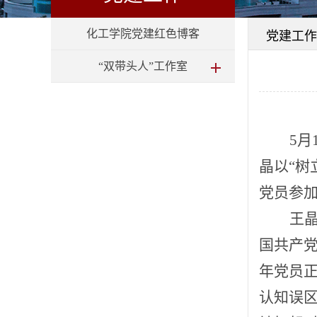
化工学院党建红色博客
党建工作
“双带头人”工作室
5
月
晶以
“
树
党员参
王
国共产
年党员
认知误