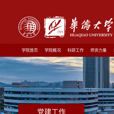
学院首页
学院概况
科研工作
师资力量
党建工作