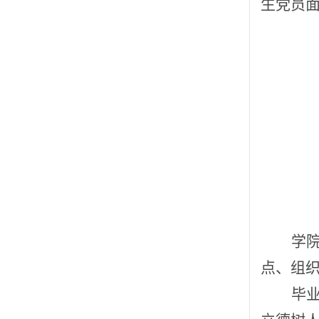
生党员
学
点、组
毕