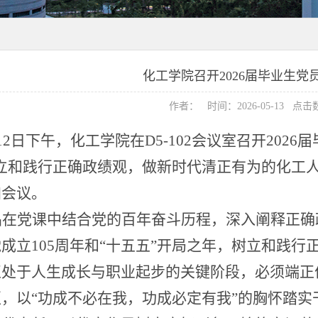
化工学院召开2026届毕业生党
作者： 时间：2026-05-13 点击
12
日下午，化工学院在
D5-102
会议室召开
2026
届
立和践行正确政绩观，做新时代清正有为的化工
加会议。
晶在党课中结合党的百年奋斗历程，深入阐释正确
党成立
105
周年和
“
十五五
”
开局之年，树立和践行
正处于人生成长与职业起步的关键阶段，必须端正
区，以
“
功成不必在我，功成必定有我
”
的胸怀踏实