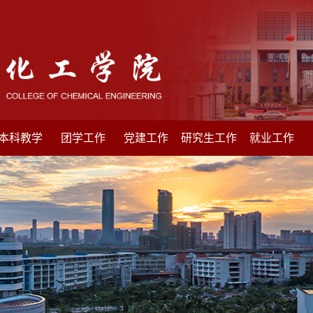
本科教学
团学工作
党建工作
研究生工作
就业工作