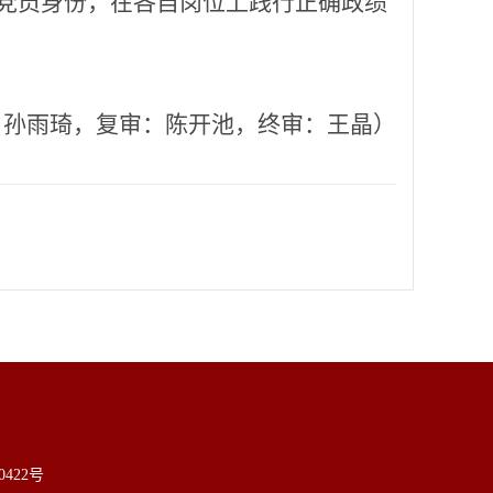
党员身份，在各自岗位上践行正确政绩
：孙雨琦，复审：陈开池，终审：王晶）
0422号