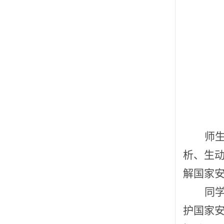
师
析、生
解国家
同
护国家