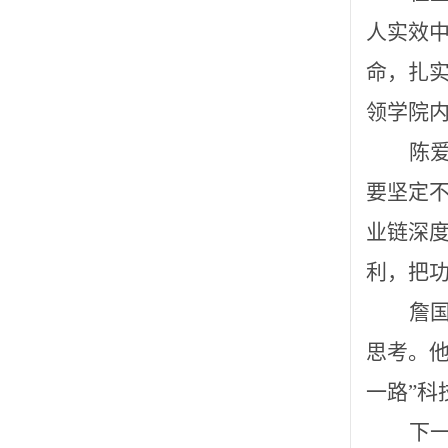
人实效
命，扎实
领学院
陈
要坚定
业链深
利，把
詹
思考。
一路”科
下