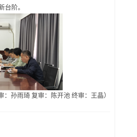
新台阶。
审：孙雨琦
复审：陈开池
终审：王晶）