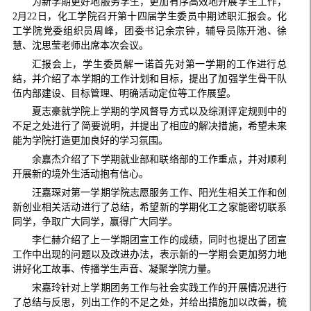
为新学期更好地服务学生，更加有序高效地开展学生工作，
2月22日，化工学院召开第十四届学生委员中期述职汇报会。化
工学院党委组织员周峰，团委书记余宗钟，辅导员陈开池、徐
慧、沈思莹老师出席本次会议。
汇报会上，学生委员解一诺首先对第一学期的工作进行总
结，并介绍了本学期的工作计划和目标，提出了加强学生骨干队
伍内部建设、目标管理、明确活动定位等工作展望。
夏志豪就学院上学期的学风督导方式以及综测评定规则中的
不足之处进行了简要说明，并提出了相应的解决措施，希望未来
能为学院打造更加良好的学习氛围。
余嘉杰介绍了下学期就业部和联络部的工作重点，并对顺利
开展新的境外生活动抱有信心。
汪嘉琛对第一学期学院志愿服务工作、阳光生相关工作和创
新创业相关活动进行了总结，希望新的学期化工之家能密切联系
同学，争取广大同学，赢得广大同学。
李仁赫介绍了上一学期团宣工作的成绩，同时也提出了团宣
工作中出现的问题以及改进办法，表示新的一学期会更加努力地
讲好化工故事、传播学生声音、凝聚学院力量。
宋嘉玲针对上学期团务工作与社会实践工作的开展情况进行
了总结与反思，列出工作的不足之处，并给出措施加以改善，梳