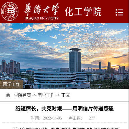
团学工作
->
-> 正文
学院首页
团学工作
纸短情长，共克时艰——用明信片传递感恩
时间：2022-04-05
点击数：
277